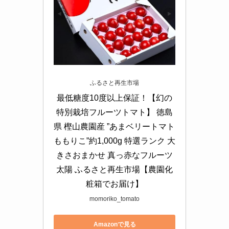
ふるさと再生市場
最低糖度10度以上保証！【幻の
特別栽培フルーツトマト】 徳島
県 樫山農園産 ”あまベリートマト 
ももりこ”約1,000g 特選ランク 大
きさおまかせ 真っ赤なフルーツ
太陽 ふるさと再生市場【農園化
粧箱でお届け】
momoriko_tomato
Amazonで見る