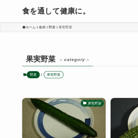
食を通して健康に。
ホーム
食材
野菜
果実野菜
果実野菜
– category –
野菜
果実野菜
果実野菜