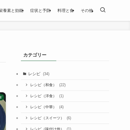
栄養素と効能
症状と予防
料理と食
その他
カテゴリー
レシピ
(34)
(22)
レシピ（和食）
(1)
レシピ（洋食）
菜
(4)
レシピ（中華）
(6)
レシピ（スイーツ）
(1)
レシピ（味付け他）