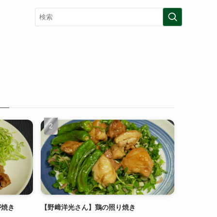
が焼き
【野﨑洋光さん】鶏の照り焼き