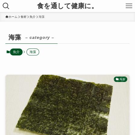
食を通して健康に。
ホーム
食材
魚介
海藻
海藻
– category –
魚介
海藻
海藻