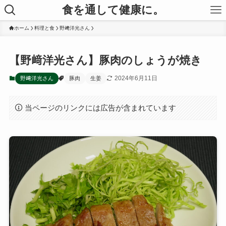
食を通して健康に。
ホーム
料理と食
野﨑洋光さん
【野﨑洋光さん】豚肉のしょうが焼き
2024年6月11日
野﨑洋光さん
豚肉
生姜
当ページのリンクには広告が含まれています