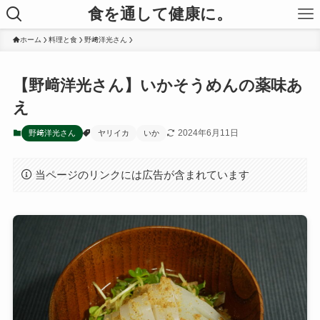
食を通して健康に。
ホーム
料理と食
野﨑洋光さん
【野﨑洋光さん】いかそうめんの薬味あ
え
2024年6月11日
野﨑洋光さん
ヤリイカ
いか
当ページのリンクには広告が含まれています