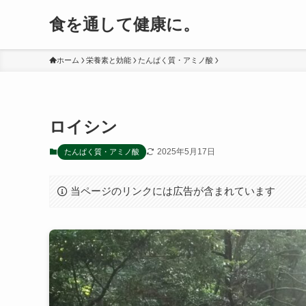
食を通して健康に。
ホーム
栄養素と効能
たんぱく質・アミノ酸
ロイシン
2025年5月17日
たんぱく質・アミノ酸
当ページのリンクには広告が含まれています