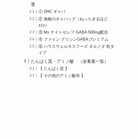
選
① DHC ギャバ
② 無敵のギャバッグ（ねっちぎるほど
zzz）
③ Ms.ナイトセレブ GABA 500mg配合
④ ファイン グリシンGABAプレミアム
⑤ ハウスウェルネスフーズ ネルノダ 粒タ
イプ
たんぱく質・アミノ酸 （栄養素一覧）
【 たんぱく質 】
【 その他のアミノ酸等 】
」