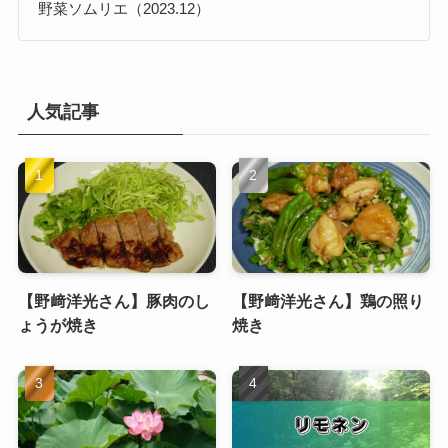
野菜ソムリエ（2023.12）
人気記事
【野﨑洋光さん】豚肉のし
【野﨑洋光さん】鶏の照り
ょうが焼き
焼き