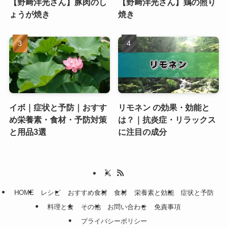
【野﨑洋光さん】豚肉のし
【野﨑洋光さん】鶏の照り
ょうが焼き
焼き
イボ｜症状と予防｜おすす
リモネン の効果・効能と
め栄養素・食材・予防対策
は？｜抗炎症・リラックス
と用品3選
に注目の成分
HOME
レシピ
おすすめ食材
食材
栄養素と効能
症状と予防
料理と食
その他
お問い合わせ
免責事項
プライバシーポリシー