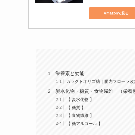
Amazonで見る
栄養素と効能
ガラクトオリゴ糖｜腸内フローラ改
炭水化物・糖質・食物繊維 （栄養
【 炭水化物 】
【 糖質 】
【 食物繊維 】
【 糖アルコール 】