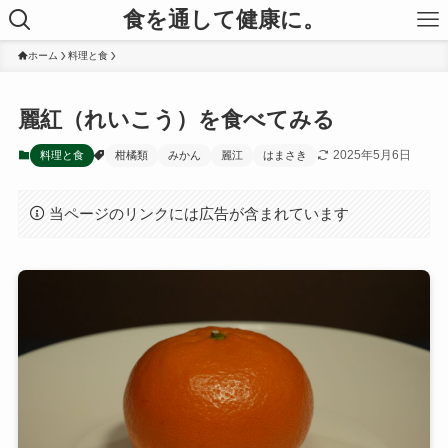
食を通して健康に。
ホーム
料理と食
麗紅（れいこう）を食べてみる
2025年5月6日
料理と食
柑橘類
みかん
麗江
はまさき
当ページのリンクには広告が含まれています