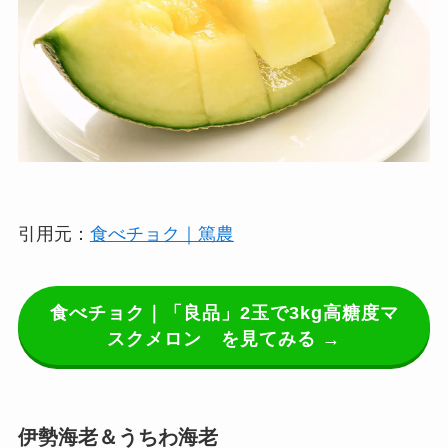
引用元：
食べチョク｜篤農
食べチョク｜「良品」2玉で3kg高糖度マ
スクメロン を見てみる →
伊勢海老＆うちわ海老