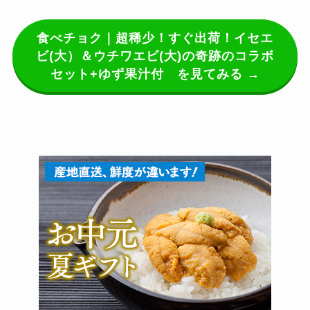
食べチョク｜超稀少！すぐ出荷！イセエ
ビ(大）＆ウチワエビ(大)の奇跡のコラボ
セット+ゆず果汁付 を見てみる →